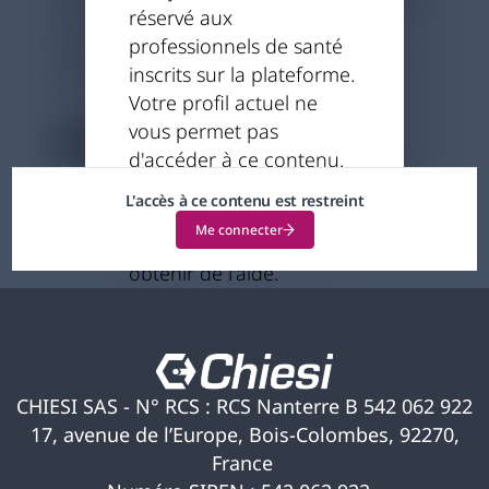
réservé aux
13
professionnels de santé
Par
Dr Lahmar, Pneumologue au CHU de
13-10-
Montpellier
2025
inscrits sur la plateforme.
Votre profil actuel ne
vous permet pas
5 minutes
d'accéder à ce contenu.
Si vous pensez qu'il s'agit
L'accès à ce contenu est restreint
d'une erreur, veuillez
Me connecter
nous contacter pour
obtenir de l'aide.
CHIESI SAS - N° RCS : RCS Nanterre B 542 062 922
17, avenue de l’Europe, Bois-Colombes, 92270,
France