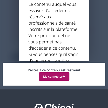
Identifiez les conséquences du
Le contenu auquel vous
syndrome métabolique,
essayez d'accéder est
notamment chez les patients
réservé aux
transplantés hépatiques, et
professionnels de santé
découvrez les données clés pour
inscrits sur la plateforme.
mieux les accompagner.
Votre profil actuel ne
vous permet pas
01.04.2025
d'accéder à ce contenu.
Si vous pensez qu'il s'agit
3 minutes
d'une erreur, veuillez
nous contacter pour
L'accès à ce contenu est restreint
obtenir de l'aide.
Me connecter