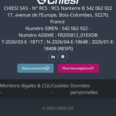
CHIESI SAS - N° RCS : RCS Nanterre B 542 062 922
17, avenue de l’Europe, Bois-Colombes, 92270,
France
Numéro SIREN : 542 062 922 -
Numéro ADEME : FR205812_01EXDB
T-2026/03-E -18717 ; N-2026/04-E-18648 ; 2026/01-E-
18408 (RESPI)
s’ouvre dans un nouvel onglet
s’ouvre dans un nouvel ongle
Nous contacter
Pharmacovigilance
Mentions légales & CGU
Cookies
Données
-
-
personnelles
© 2025 CHIESI SAS