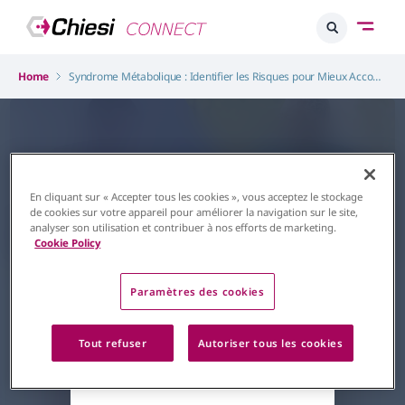
Home
Syndrome Métabolique : Identifier les Risques pour Mieux Accompagner vos Patients
En cliquant sur « Accepter tous les cookies », vous acceptez le stockage
de cookies sur votre appareil pour améliorer la navigation sur le site,
analyser son utilisation et contribuer à nos efforts de marketing.
L'accès à ce
Cookie Policy
contenu est
Transplantation
Syndrome Métabolique
Syndrome Métabolique :
Paramètres des cookies
restreint
identifier les risques pour mieux
Retour à la page d'accueil
accompagner vos patients
Tout refuser
Autoriser tous les cookies
Le syndrome métabolique, un
risque à ne pas négliger.