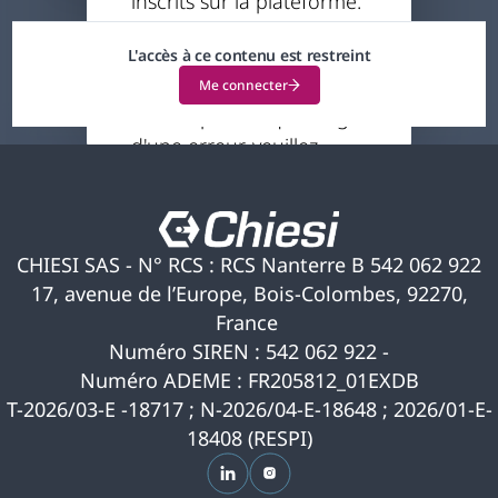
inscrits sur la plateforme.
-
Votre profil actuel ne
L'accès à ce contenu est restreint
vous permet pas
d'accéder à ce contenu.
Me connecter
Si vous pensez qu'il s'agit
d'une erreur, veuillez
nous contacter pour
obtenir de l'aide.
CHIESI SAS - N° RCS : RCS Nanterre B 542 062 922
17, avenue de l’Europe, Bois-Colombes, 92270,
France
Numéro SIREN : 542 062 922 -
Numéro ADEME : FR205812_01EXDB
T-2026/03-E -18717 ; N-2026/04-E-18648 ; 2026/01-E-
18408 (RESPI)