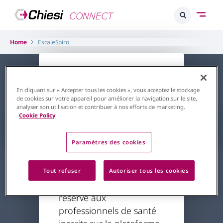
Home
EscaleSpiro
L'accès à ce
contenu est
En cliquant sur « Accepter tous les cookies », vous acceptez le stockage
de cookies sur votre appareil pour améliorer la navigation sur le site,
restreint
analyser son utilisation et contribuer à nos efforts de marketing.
Cookie Policy
Retour à la page d'accueil
Paramètres des cookies
Respiratoire
BPCO
Escale Spiro
Le contenu auquel vous
Tout refuser
Autoriser tous les cookies
Prêt à jeter l’ancre ?
essayez d'accéder est
réservé aux
Toute la France
professionnels de santé
Toute l'année