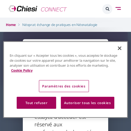
Home
Néoprat: échange de pratiques en Néonatalogie
L'accès à ce
En cliquant sur « Accepter tous les cookies », vous acceptez le stockage
contenu est
de cookies sur votre appareil pour améliorer la navigation sur le site,
analyser son utilisation et contribuer à nos efforts de marketing.
restreint
Cookie Policy
Retour à la page d'accueil
Paramètres des cookies
Néonatologie
Pratiques néonatales
Néoprat : échanges de pratiques
en Néonatalogie
Tout refuser
Autoriser tous les cookies
Le contenu auquel vous
Découvrez la 4e édition de
essayez d'accéder est
l'évènement Néoprat
réservé aux