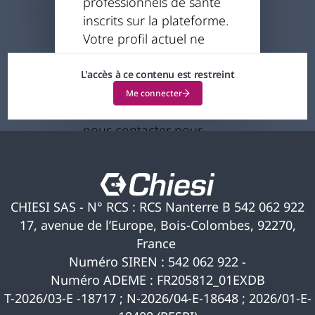
professionnels de santé
Puteaux
inscrits sur la plateforme.
14.11.2024 / 15.11.2024
Votre profil actuel ne
-
14h30 - 18h & 8h30 -15h30
vous permet pas
d'accéder à ce contenu.
L'accès à ce contenu est restreint
Si vous pensez qu'il s'agit
Me connecter
d'une erreur, veuillez
nous contacter pour
obtenir de l'aide.
CHIESI SAS - N° RCS : RCS Nanterre B 542 062 922
17, avenue de l’Europe, Bois-Colombes, 92270,
France
Numéro SIREN : 542 062 922 -
Numéro ADEME : FR205812_01EXDB
T-2026/03-E -18717 ; N-2026/04-E-18648 ; 2026/01-E-