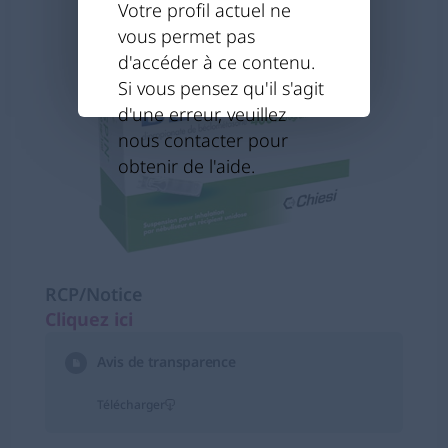
Votre profil actuel ne
vous permet pas
d'accéder à ce contenu.
Si vous pensez qu'il s'agit
d'une erreur, veuillez
nous contacter pour
obtenir de l'aide.
RCP/Notice
Cliquez ici
s’ouvre dans un nouvel onglet
Avis de transparence
Télécharger