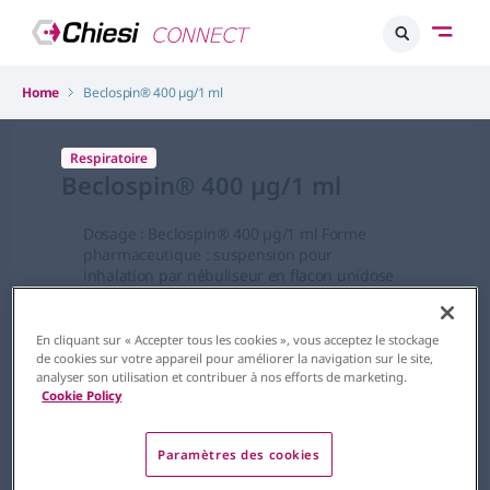
Home
Beclospin® 400 µg/1 ml
Respiratoire
Beclospin® 400 µg/1 ml
Dosage : Beclospin® 400 µg/1 ml Forme
pharmaceutique : suspension pour
inhalation par nébuliseur en flacon unidose
DCI : dipropionate de béclométasone
En cliquant sur « Accepter tous les cookies », vous acceptez le stockage
de cookies sur votre appareil pour améliorer la navigation sur le site,
analyser son utilisation et contribuer à nos efforts de marketing.
Cookie Policy
Paramètres des cookies