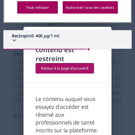
Tout refuser
Autoriser tous les cookies
Beclospin® 400 µg/1 ml
L'accès à ce
contenu est
Beclospin® 400 µg/1 ml
restreint
Remboursé par la Sécurité Sociale dans
l’asthme de l’enfant
Retour à la page d'accueil
Non remboursé à ce jour dans l’asthme de
l’adulte ni pour les épisodes récurrents de
sibilances chez les enfants < 5ans
Le contenu auquel vous
(demande d’admission au remboursement
essayez d'accéder est
en cours)
réservé aux
Beclospin® 400 µg/1 ml
professionnels de santé
inscrits sur la plateforme.