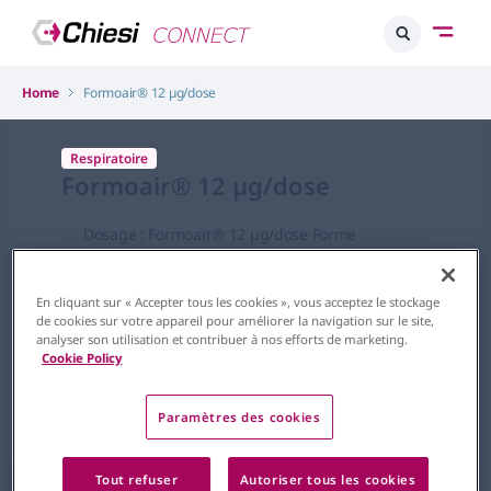
Home
Formoair® 12 µg/dose
Respiratoire
Formoair® 12 µg/dose
Dosage : Formoair® 12 µg/dose Forme
pharmaceutique : solution pour inhalation en
flacon pressurisé DCI : fumarate de
formotérol
En cliquant sur « Accepter tous les cookies », vous acceptez le stockage
de cookies sur votre appareil pour améliorer la navigation sur le site,
analyser son utilisation et contribuer à nos efforts de marketing.
Cookie Policy
Paramètres des cookies
Tout refuser
Autoriser tous les cookies