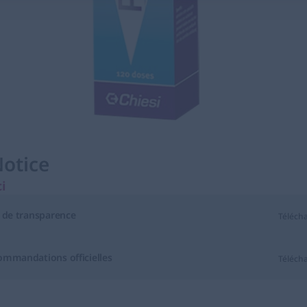
otice
i
s’ouvre dans un nouvel onglet
 de transparence
Téléch
ommandations officielles
Téléch