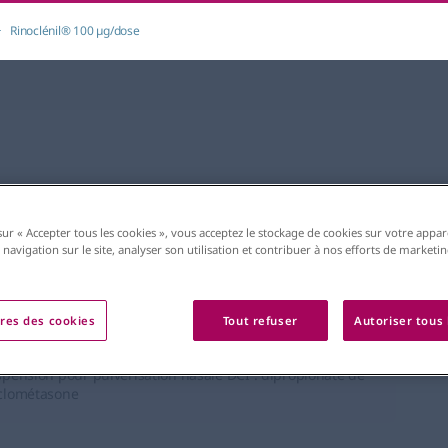
Rinoclénil® 100 µg/dose
sur « Accepter tous les cookies », vous acceptez le stockage de cookies sur votre appar
 navigation sur le site, analyser son utilisation et contribuer à nos efforts de marketi
ratoire
noclénil® 100 µg/dose
res des cookies
Tout refuser
Autoriser tous 
sage : Rinoclénil® 100 µg/dose Forme pharmaceutique :
pension pour pulvérisation nasale DCI : dipropionate de
clométasone