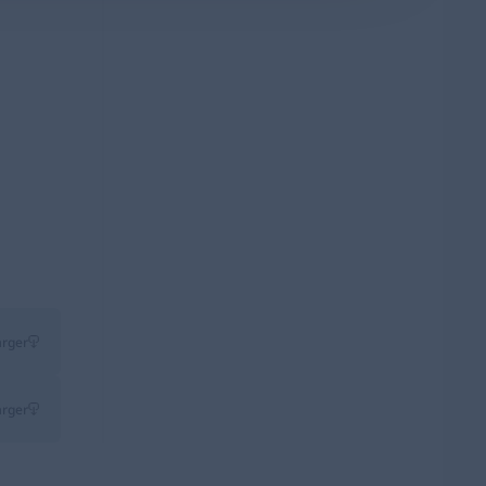
arger
arger