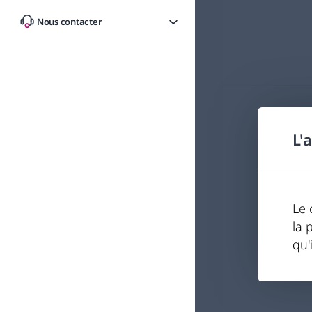
Nous contacter
L'
Le 
la 
qu'