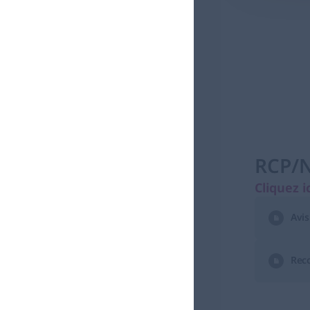
RCP/N
Cliquez ic
Avis
Rec