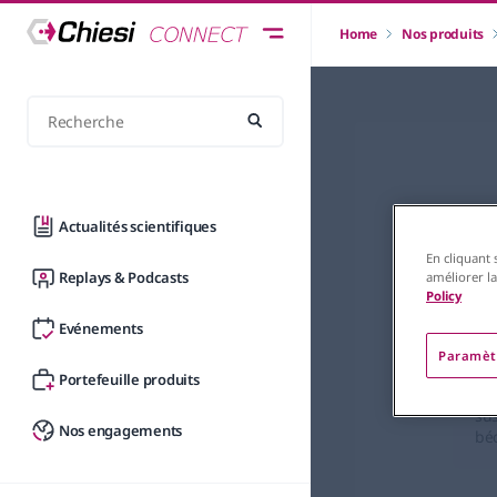
Home
Nos produits
Actualités scientifiques
En cliquant 
Replays & Podcasts
améliorer la
Respi
Policy
Ri
Evénements
Paramèt
Portefeuille produits
Do
sus
Nos engagements
bé