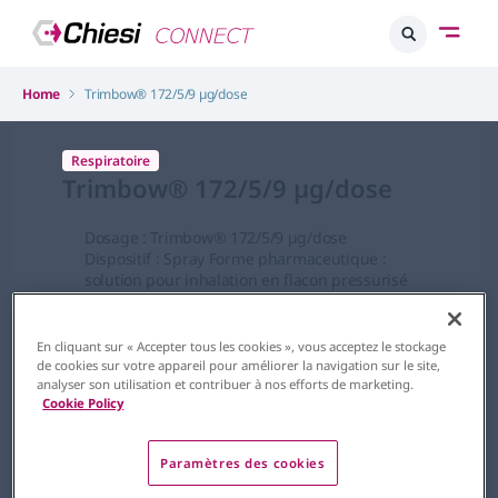
Home
Trimbow® 172/5/9 µg/dose
Respiratoire
Trimbow® 172/5/9 µg/dose
Dosage : Trimbow® 172/5/9 µg/dose
Dispositif : Spray Forme pharmaceutique :
solution pour inhalation en flacon pressurisé
DCI : dipropionate de béclométasone /
fumarate de formotérol dihydraté /
glycopyrronium
En cliquant sur « Accepter tous les cookies », vous acceptez le stockage
de cookies sur votre appareil pour améliorer la navigation sur le site,
analyser son utilisation et contribuer à nos efforts de marketing.
Cookie Policy
Paramètres des cookies