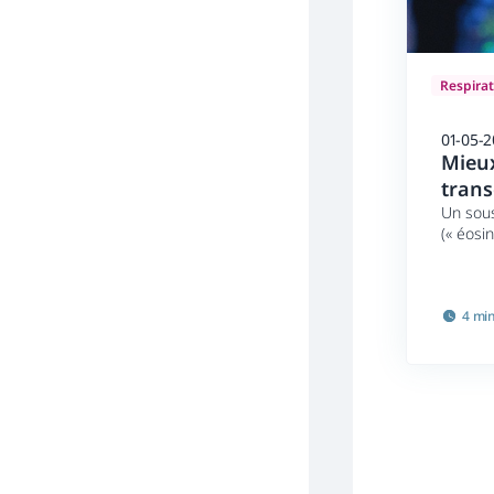
Respirat
01-05-
Mieux
trans
Un sous
(« éosi
4 mi