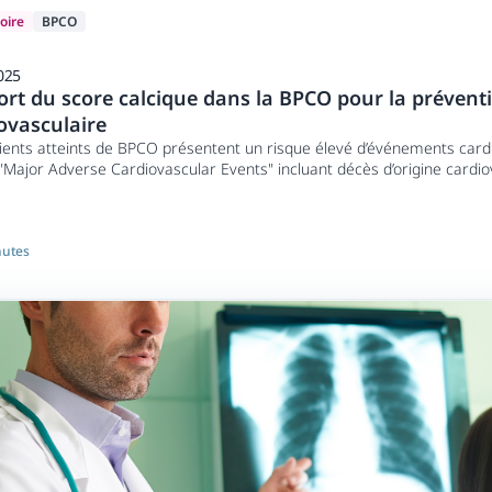
oire
BPCO
025
ort du score calcique dans la BPCO pour la prévent
ovasculaire
ients atteints de BPCO présentent un risque élevé d’événements card
Major Adverse Cardiovascular Events" incluant décès d’origine cardiov
e et accident vasculaire cérébral). Ces événements constituent une
té dans cette population.
nutes