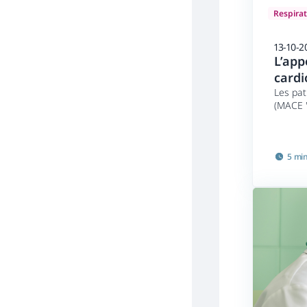
Respirat
13-10-2
L’app
cardi
Les pat
(MACE "
myocard
mortali
5 mi