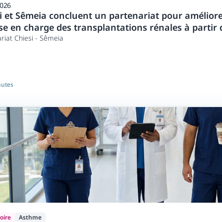
2026
i et Sêmeia concluent un partenariat pour améliore
ise en charge des transplantations rénales à partir
ts
riat Chiesi - Sêmeia
nutes
oire
Asthme