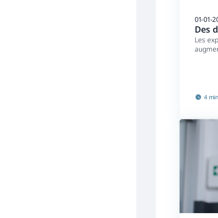
01-01-2
Des d
Les exp
augment
insuffi
4 mi