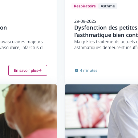
Respiratoire
Asthme
29-09-2025
ion
Dysfonction des petites
l’asthmatique bien cont
iovasculaires majeurs
Malgré les traitements actuels
asculaire, infarctus du
asthmatiques demeurent insuffisa
 cause importante de
voies aériennes souvent sous-est
les petites voies aériennes pou
compris chez des patients “bien 
En savoir plus
4 minutes