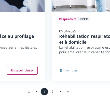
Respiratoire
BPCO
01-04-2025
âce au profilage
Réhabilitation respirat
et à domicile
oies aériennes distales
La réhabilitation respiratoire es
pour améliorer leur capacité fon
secondaire de deux essais rando
clinique de la téléréhabilitation 
chez 266 patients atteints de B
En savoir plus
4 minutes
1
2