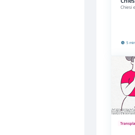
Chiesi
Chiesi 
5 mi
Transpl