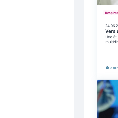
Respirat
24-06-
Vers 
Une ét
multidi
symptôm
8 mi