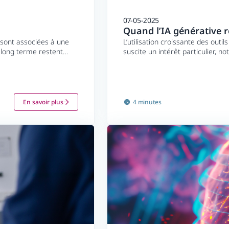
07-05-2025
Quand l’IA générative 
 sont associées à une
L’utilisation croissante des outil
 long terme restent
suscite un intérêt particulier, 
mais soulève également des inter
délivrées.
En savoir plus
4 minutes