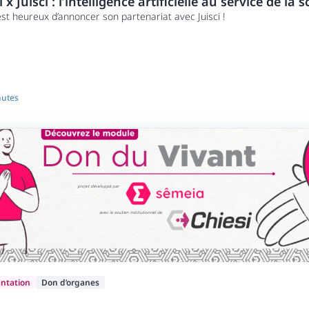
 x Juisci : l’intelligence artificielle au service de la 
est heureux d’annoncer son partenariat avec Juisci !
nutes
antation
Don d’organes