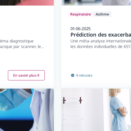
Respiratoire
Asthme
01-06-2025
Prédiction des exacerbat
héma diagnostique
Une méta-analyse internationale
acique par scanner, les
les données individuelles de 65
témoins de 22 essais contrôlés 
92% de patients atteints d'as
ans, et qui avaient ou non reçu 
randomisation.
En savoir plus
4 minutes