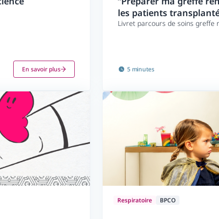
science
“Préparer ma greffe ré
les patients transplant
Livret parcours de soins greffe 
En savoir plus
5 minutes
Respiratoire
BPCO