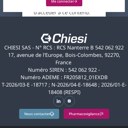
Me connecter
vous permet pas
d'accéder à ce contenu.
Si vous pensez qu'il s'agit
d'une erreur, veuillez
nous contacter pour
obtenir de l'aide.
CHIESI SAS - N° RCS : RCS Nanterre B 542 062 922
17, avenue de l’Europe, Bois-Colombes, 92270,
France
Numéro SIREN : 542 062 922 -
Numéro ADEME : FR205812_01EXDB
T-2026/03-E -18717 ; N-2026/04-E-18648 ; 2026/01-E-
18408 (RESPI)
s’ouvre dans un nouvel onglet
s’ouvre dans un nouvel ongle
Nous contacter
Pharmacovigilance