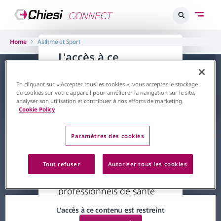
Home
Asthme et Sport
L'accès à ce
contenu est
restreint
En cliquant sur « Accepter tous les cookies », vous acceptez le stockage
de cookies sur votre appareil pour améliorer la navigation sur le site,
analyser son utilisation et contribuer à nos efforts de marketing.
Retour à la page d'accueil
Cookie Policy
Respiratoire
Asthme
Asthme et Sport
Paramètres des cookies
Par
Pr Laveneziana, Pr Carré, Dr Martinat
20/01/2024
Le contenu auquel vous
essayez d'accéder est
Tout refuser
Autoriser tous les cookies
réservé aux
64 minutes
professionnels de santé
inscrits sur la plateforme.
L'accès à ce contenu est restreint
Votre profil actuel ne