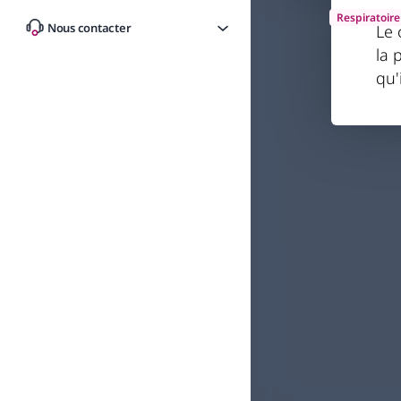
Respiratoire
Nous contacter
Le 
Comm
la 
qu'
un p
Par
Pr Meuri