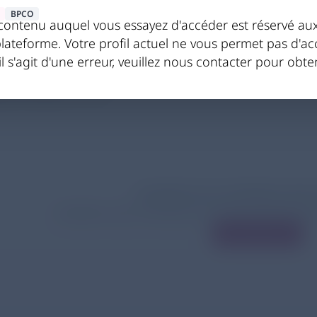
BPCO
contenu auquel vous essayez d'accéder est réservé aux 
ent gérer un diabète che
plateforme. Votre profil actuel ne vous permet pas d'a
il s'agit d'une erreur, veuillez nous contacter pour obten
atient atteint de BPCO ?
ce, Dr Colas
20.01.2024
L'accès à ce contenu est 
Veuillez vous connecter ou vous inscrire p
Me connecter