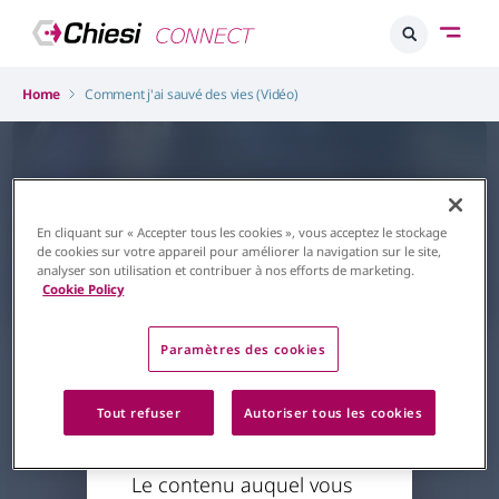
Home
Comment j'ai sauvé des vies (Vidéo)
En cliquant sur « Accepter tous les cookies », vous acceptez le stockage
de cookies sur votre appareil pour améliorer la navigation sur le site,
L'accès à ce
analyser son utilisation et contribuer à nos efforts de marketing.
Cookie Policy
contenu est
restreint
Transplantation
Don d’organes
Paramètres des cookies
Comment j'ai sauvé des vies
Retour à la page d'accueil
Et si une vie pouvait en sauver
Tout refuser
Autoriser tous les cookies
six ? Le court métrage
« Comment j’ai sauvé des vies »
raconte l’histoire d’Emma, une
Le contenu auquel vous