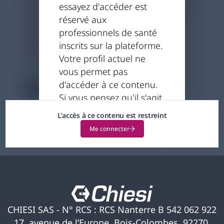
jeune donneuse d’organes, pour
essayez d'accéder est
sensibiliser les jeunes et leurs
réservé aux
familles à l’importance d’en
professionnels de santé
parler.
inscrits sur la plateforme.
01.04.2025
Votre profil actuel ne
vous permet pas
d'accéder à ce contenu.
3 minutes
Si vous pensez qu'il s'agit
d'une erreur, veuillez
L'accès à ce contenu est restreint
nous contacter pour
Me connecter
obtenir de l'aide.
CHIESI SAS - N° RCS : RCS Nanterre B 542 062 922
17, avenue de l’Europe, Bois-Colombes, 92270,