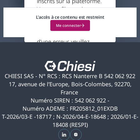
inscrits sur la plateforme.
80 minutes
Votre profil actuel ne
vous permet pas
L'accès à ce contenu est restreint
d'accéder à ce contenu.
Me connecter
Si vous pensez qu'il s'agit
d'une erreur, veuillez
nous contacter pour
obtenir de l'aide.
CHIESI SAS - N° RCS : RCS Nanterre B 542 062 922
17, avenue de l’Europe, Bois-Colombes, 92270,
France
Numéro SIREN : 542 062 922 -
Numéro ADEME : FR205812_01EXDB
T-2026/03-E -18717 ; N-2026/04-E-18648 ; 2026/01-E-
18408 (RESPI)