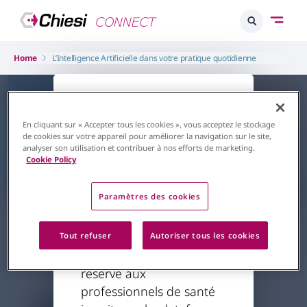
Home
L’Intelligence Artificielle dans votre pratique quotidienne
L'accès à ce
contenu est
En cliquant sur « Accepter tous les cookies », vous acceptez le stockage
de cookies sur votre appareil pour améliorer la navigation sur le site,
restreint
analyser son utilisation et contribuer à nos efforts de marketing.
Cookie Policy
Retour à la page d'accueil
Paramètres des cookies
Respiratoire
Pneumo Innovations
L’Intelligence Artificielle dans
Le contenu auquel vous
Tout refuser
Autoriser tous les cookies
votre pratique quotidienne
essayez d'accéder est
Par
Mr Sabourin
20/01/2024
réservé aux
professionnels de santé