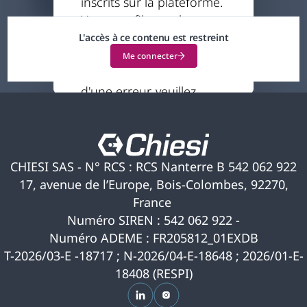
inscrits sur la plateforme.
15 minutes
Votre profil actuel ne
vous permet pas
L'accès à ce contenu est restreint
d'accéder à ce contenu.
Me connecter
Si vous pensez qu'il s'agit
d'une erreur, veuillez
nous contacter pour
obtenir de l'aide.
CHIESI SAS - N° RCS : RCS Nanterre B 542 062 922
17, avenue de l’Europe, Bois-Colombes, 92270,
France
Numéro SIREN : 542 062 922 -
Numéro ADEME : FR205812_01EXDB
T-2026/03-E -18717 ; N-2026/04-E-18648 ; 2026/01-E-
18408 (RESPI)