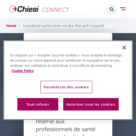
Home
La pollution particulaire est plus fine qu’il n’y paraît
L'accès à ce
contenu est
En cliquant sur « Accepter tous les cookies », vous acceptez le stockage
de cookies sur votre appareil pour améliorer la navigation sur le site,
restreint
analyser son utilisation et contribuer à nos efforts de marketing.
Cookie Policy
Retour à la page d'accueil
Paramètres des cookies
Respiratoire
Asthme
La pollution particulaire est plus
Le contenu auquel vous
Tout refuser
Autoriser tous les cookies
fine qu’il n’y paraît
essayez d'accéder est
Par
Dr Souvet
20/01/2024
réservé aux
professionnels de santé