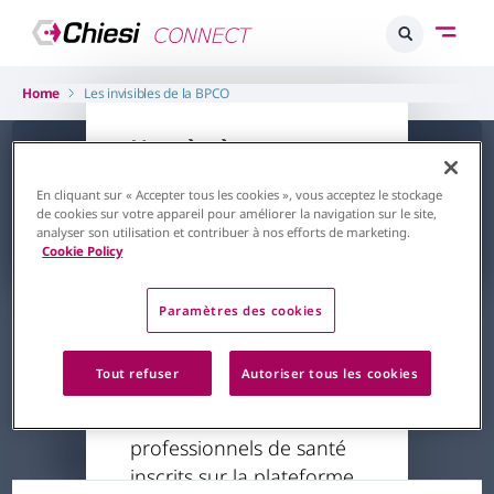
Home
Les invisibles de la BPCO
L'accès à ce
contenu est
En cliquant sur « Accepter tous les cookies », vous acceptez le stockage
restreint
de cookies sur votre appareil pour améliorer la navigation sur le site,
analyser son utilisation et contribuer à nos efforts de marketing.
Retour à la page d'accueil
Cookie Policy
Respiratoire
BPCO
Paramètres des cookies
Les invisibles de la BPCO
Pr Roche, Pr Degano, Pr Deslée
Le contenu auquel vous
Tout refuser
Autoriser tous les cookies
15/05/2025
essayez d'accéder est
réservé aux
professionnels de santé
31 minutes
inscrits sur la plateforme.