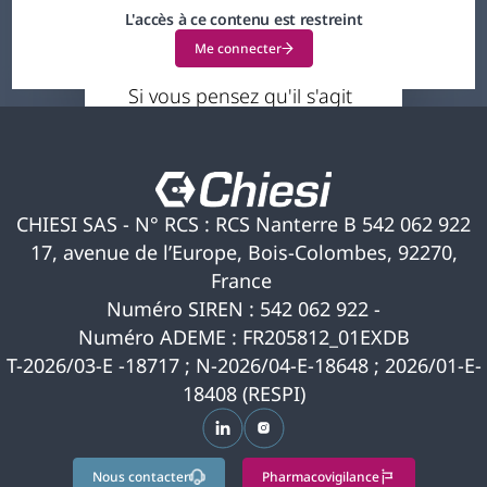
Votre profil actuel ne
L'accès à ce contenu est restreint
vous permet pas
Me connecter
d'accéder à ce contenu.
Si vous pensez qu'il s'agit
d'une erreur, veuillez
nous contacter pour
obtenir de l'aide.
CHIESI SAS - N° RCS : RCS Nanterre B 542 062 922
17, avenue de l’Europe, Bois-Colombes, 92270,
France
Numéro SIREN : 542 062 922 -
Numéro ADEME : FR205812_01EXDB
T-2026/03-E -18717 ; N-2026/04-E-18648 ; 2026/01-E-
18408 (RESPI)
s’ouvre dans un nouvel onglet
s’ouvre dans un nouvel ongle
Nous contacter
Pharmacovigilance