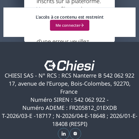
inscrits sur la plateforme.
14 minutes
Votre profil actuel ne
vous permet pas
L'accès à ce contenu est restreint
d'accéder à ce contenu.
Me connecter
Si vous pensez qu'il s'agit
d'une erreur, veuillez
nous contacter pour
obtenir de l'aide.
CHIESI SAS - N° RCS : RCS Nanterre B 542 062 922
17, avenue de l’Europe, Bois-Colombes, 92270,
France
Numéro SIREN : 542 062 922 -
Numéro ADEME : FR205812_01EXDB
T-2026/03-E -18717 ; N-2026/04-E-18648 ; 2026/01-E-
18408 (RESPI)