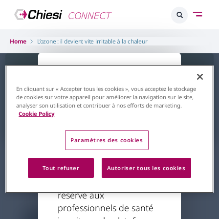
Home
L’ozone : il devient vite irritable à la chaleur
L'accès à ce
contenu est
En cliquant sur « Accepter tous les cookies », vous acceptez le stockage
de cookies sur votre appareil pour améliorer la navigation sur le site,
restreint
analyser son utilisation et contribuer à nos efforts de marketing.
Cookie Policy
Retour à la page d'accueil
Paramètres des cookies
Respiratoire
Asthme
L’ozone : il devient vite irritable à
Le contenu auquel vous
Tout refuser
Autoriser tous les cookies
la chaleur
essayez d'accéder est
Par
Pr Caillaud
20/01/2024
réservé aux
professionnels de santé