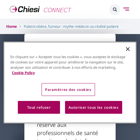
Home
Patient obèse, fumeur : mythe médecin ou réalité patient
L'accès à ce
contenu est
En cliquant sur « Accepter tous les cookies », vous acceptez le stockage
de cookies sur votre appareil pour améliorer la navigation sur le site,
restreint
analyser son utilisation et contribuer à nos efforts de marketing.
Cookie Policy
Retour à la page d'accueil
Paramètres des cookies
Respiratoire
Asthme & BPCO
Patient obèse, fumeur : mythe
Le contenu auquel vous
Tout refuser
Autoriser tous les cookies
médecin ou réalité patient
essayez d'accéder est
Par
Pr Devillier, Pr Grimaldi, Dr Colas
20.01.2024
réservé aux
professionnels de santé