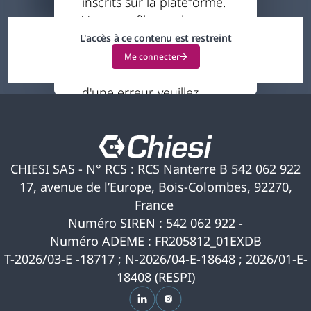
inscrits sur la plateforme.
44 minutes
Votre profil actuel ne
vous permet pas
L'accès à ce contenu est restreint
d'accéder à ce contenu.
Me connecter
Si vous pensez qu'il s'agit
d'une erreur, veuillez
nous contacter pour
obtenir de l'aide.
CHIESI SAS - N° RCS : RCS Nanterre B 542 062 922
17, avenue de l’Europe, Bois-Colombes, 92270,
France
Numéro SIREN : 542 062 922 -
Numéro ADEME : FR205812_01EXDB
T-2026/03-E -18717 ; N-2026/04-E-18648 ; 2026/01-E-
18408 (RESPI)