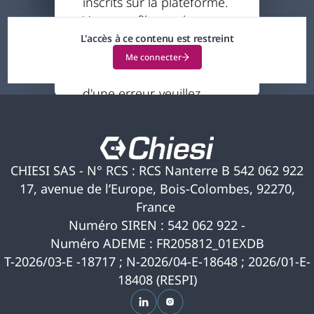
inscrits sur la plateforme.
7 minutes
Votre profil actuel ne
vous permet pas
L'accès à ce contenu est restreint
d'accéder à ce contenu.
Me connecter
Si vous pensez qu'il s'agit
d'une erreur, veuillez
nous contacter pour
obtenir de l'aide.
CHIESI SAS - N° RCS : RCS Nanterre B 542 062 922
17, avenue de l’Europe, Bois-Colombes, 92270,
France
Numéro SIREN : 542 062 922 -
Numéro ADEME : FR205812_01EXDB
T-2026/03-E -18717 ; N-2026/04-E-18648 ; 2026/01-E-
18408 (RESPI)