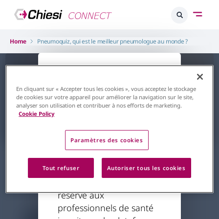
Home
Pneumoquiz, qui est le meilleur pneumologue au monde ?
L'accès à ce
contenu est
En cliquant sur « Accepter tous les cookies », vous acceptez le stockage
de cookies sur votre appareil pour améliorer la navigation sur le site,
restreint
analyser son utilisation et contribuer à nos efforts de marketing.
Cookie Policy
Retour à la page d'accueil
Paramètres des cookies
Respiratoire
Pneumo Innovations
Pneumoquiz, qui est le meilleur
Le contenu auquel vous
Tout refuser
Autoriser tous les cookies
pneumologue au monde ?
essayez d'accéder est
Par
Dr Rolland
20.01.2024
réservé aux
professionnels de santé