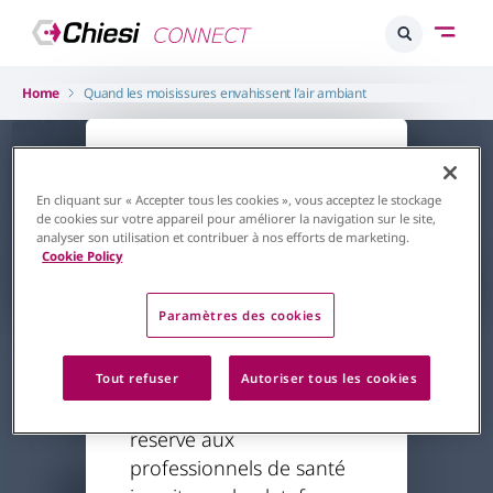
Home
Quand les moisissures envahissent l’air ambiant
L'accès à ce
contenu est
En cliquant sur « Accepter tous les cookies », vous acceptez le stockage
de cookies sur votre appareil pour améliorer la navigation sur le site,
restreint
analyser son utilisation et contribuer à nos efforts de marketing.
Cookie Policy
Retour à la page d'accueil
Paramètres des cookies
Respiratoire
Asthme
Quand les moisissures
Le contenu auquel vous
Tout refuser
Autoriser tous les cookies
envahissent l’air ambiant
essayez d'accéder est
Par
Pr Caillaud
20/01/2024
réservé aux
professionnels de santé