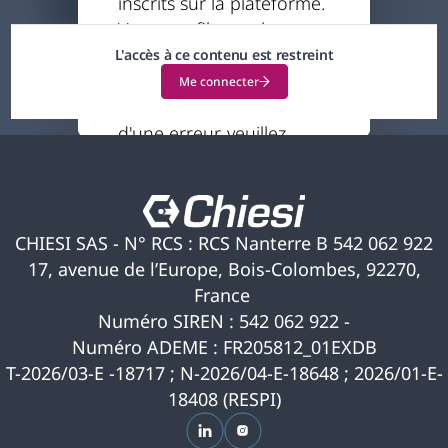
inscrits sur la plateforme.
8 minutes
Votre profil actuel ne
vous permet pas
L'accès à ce contenu est restreint
d'accéder à ce contenu.
Me connecter
Si vous pensez qu'il s'agit
d'une erreur, veuillez
nous contacter pour
obtenir de l'aide.
CHIESI SAS - N° RCS : RCS Nanterre B 542 062 922
17, avenue de l’Europe, Bois-Colombes, 92270,
France
Numéro SIREN : 542 062 922 -
Numéro ADEME : FR205812_01EXDB
T-2026/03-E -18717 ; N-2026/04-E-18648 ; 2026/01-E-
18408 (RESPI)