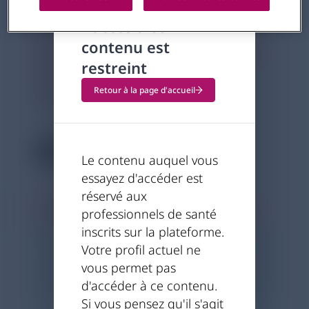
optimiser l'accès à la greffe.
L'accès à ce
Découvrez les enjeux, le
contenu est
fonctionnement et les bénéfices
restreint
de cette approche. Replay
disponible dès maintenant !
Retour à la page d'accueil
20.03.2025
3 minutes
Le contenu auquel vous
essayez d'accéder est
réservé aux
WEBINAIRE - Le don croisé - REPLAY - La
professionnels de santé
Société Francophone de Transplantation
inscrits sur la plateforme.
Votre profil actuel ne
vous permet pas
d'accéder à ce contenu.
Si vous pensez qu'il s'agit