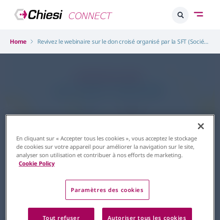
Home
Revivez le webinaire sur le don croisé organisé par la SFT (Société Francophone de Transplantation) en partenariat avec Chiesi
Transplantation
Innovation
Webinaire sur le don croisé
En cliquant sur « Accepter tous les cookies », vous acceptez le stockage
de cookies sur votre appareil pour améliorer la navigation sur le site,
organisé par la SFT en
analyser son utilisation et contribuer à nos efforts de marketing.
Cookie Policy
partenariat avec Chiesi
Revivez le webinaire organisé par
Paramètres des cookies
la SFT avec le soutien de Chiesi
sur le thème du don croisé, une
solution innovante pour
Tout refuser
Autoriser tous les cookies